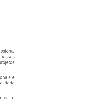
issional
 nossos
projetos
onais e
alidade
inas e