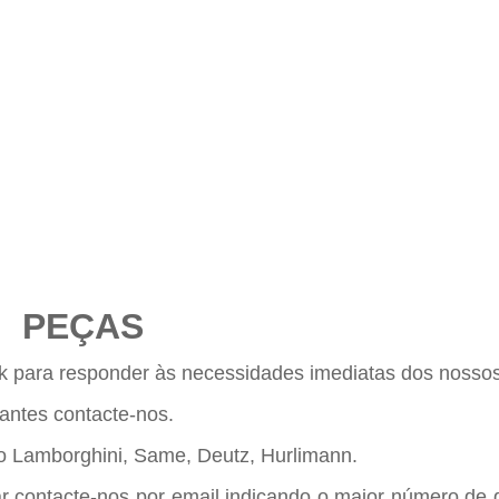
PEÇAS
k para responder às necessidades imediatas dos nossos 
cantes contacte-nos.
po Lamborghini, Same, Deutz, Hurlimann.
rar contacte-nos por email indicando o maior número de 